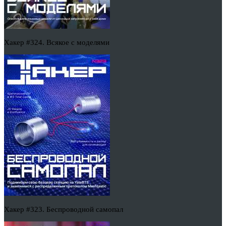
Хакер #324. Всякое с моделями
Хакер #323. Беспроводной самопал