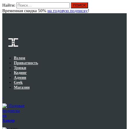
Найти:
Вход
Временная скидка 50%
на годовую подписку
!
Взлом
Приватность
Трюки
Кодинг
Админ
Geek
Магазин
Годовая
подписка
на
Хакер