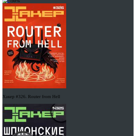
-50%
Хакер #326. Router from Hell