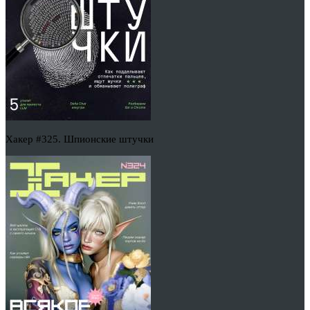
Хакер #325. Шпионские штучки