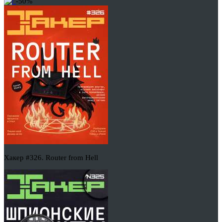
-50%
Хакер #326. Router from Hell