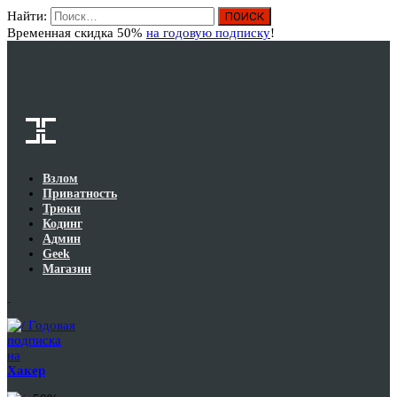
Найти:
Вход
Временная скидка 50%
на годовую подписку
!
Взлом
Приватность
Трюки
Кодинг
Админ
Geek
Магазин
Годовая
подписка
на
Хакер