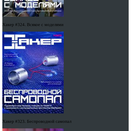
Хакер #324. Всякое с моделями
Хакер #323. Беспроводной самопал