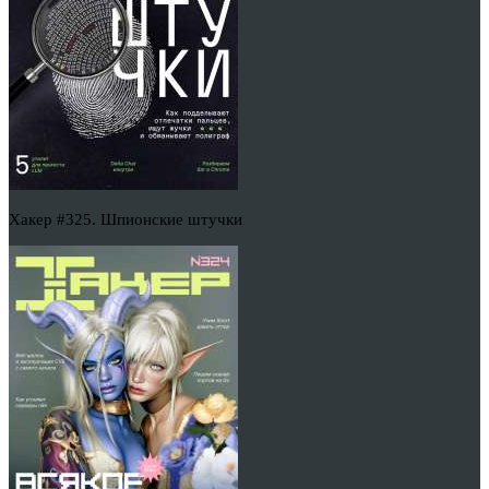
Хакер #325. Шпионские штучки