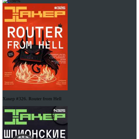
-50%
Хакер #326. Router from Hell