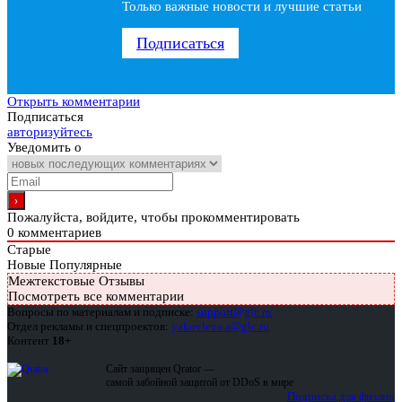
Только важные новости и лучшие статьи
Подписаться
Открыть комментарии
Подписаться
авторизуйтесь
Уведомить о
Пожалуйста, войдите, чтобы прокомментировать
0
комментариев
Старые
Новые
Популярные
Межтекстовые Отзывы
Посмотреть все комментарии
Вопросы по материалам и подписке:
support@glc.ru
Отдел рекламы и спецпроектов:
yakovleva.a@glc.ru
Контент
18+
Сайт защищен Qrator —
самой забойной защитой от DDoS в мире
Подписка для физлиц