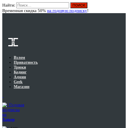
Найти:
Вход
Временная скидка 50%
на годовую подписку
!
Взлом
Приватность
Трюки
Кодинг
Админ
Geek
Магазин
Годовая
подписка
на
Хакер