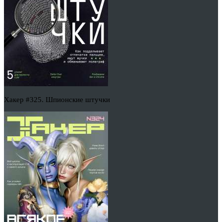
Хакер #325. Шпионские штучки