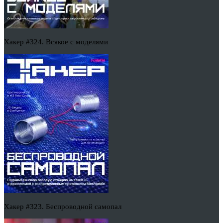
Хакер #324. Всякое с моделями
Хакер #323. Беспроводной самопал