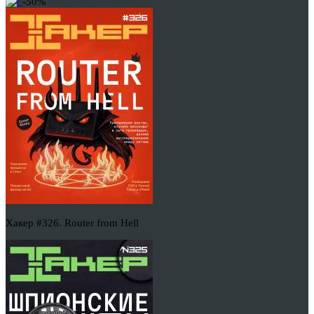
-50%
Хакер #326. Router from Hell