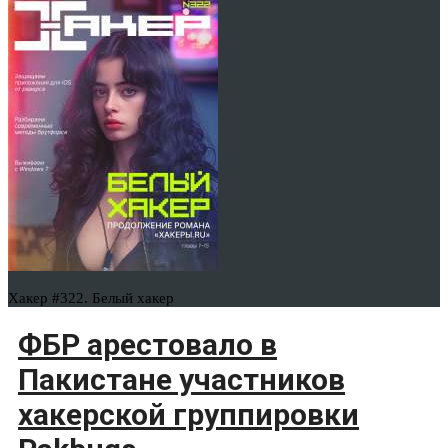
Хакер #322. Белый хакер
ФБР арестовало в
Пакистане участников
хакерской группировки