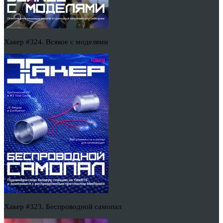
Хакер #324. Всякое с моделями
Хакер #323. Беспроводной самопал