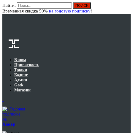
Найти:
Вход
Временная скидка 50%
на годовую подписку
!
Взлом
Приватность
Трюки
Кодинг
Админ
Geek
Магазин
Годовая
подписка
на
Хакер