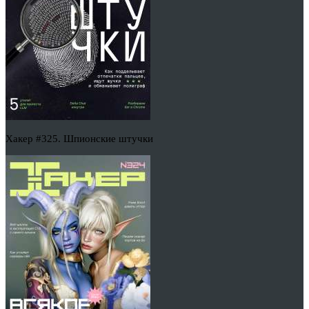
Хакер #325. Шпионские штучки