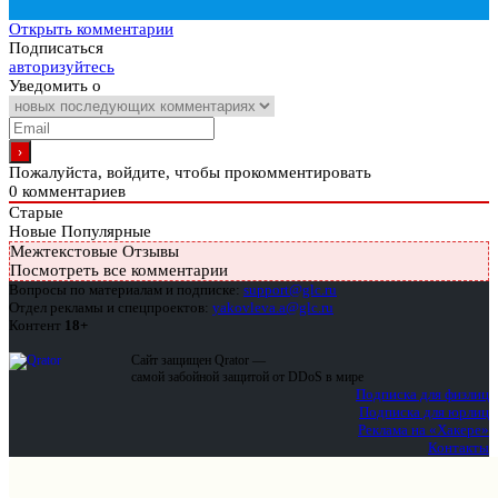
Открыть комментарии
Подписаться
авторизуйтесь
Уведомить о
Пожалуйста, войдите, чтобы прокомментировать
0
комментариев
Старые
Новые
Популярные
Межтекстовые Отзывы
Посмотреть все комментарии
Вопросы по материалам и подписке:
support@glc.ru
Отдел рекламы и спецпроектов:
yakovleva.a@glc.ru
Контент
18+
Сайт защищен Qrator —
самой забойной защитой от DDoS в мире
Подписка для физлиц
Подписка для юрлиц
Реклама на «Хакере»
Контакты