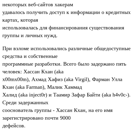
некоторых веб-сайтов хакерам
удавалось получить доступ к информации о кредитных
картах, которая
использовалась для финансирования существования
группы и личных нужд.
При взломе использовались различные общедоступные
средства и собственные
программные разработки. Всего было задержано пять
человек: Хассан Кхан (aka
x00mx00m), Ахмад Хафиз (aka Virgil), Фарман Улла
Кхан (aka Farman), Малик Хаммад
Халид (aka inject0r) и Таамир Зафар Байти (aka h4v0c-).
Среди задержанных
сооснователь группы - Хассан Кхан, на его имя
зарегистрировано почти 9000
дефейсов.