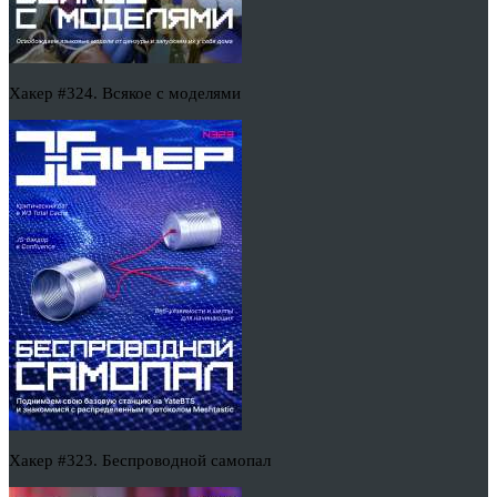
Хакер #324. Всякое с моделями
Хакер #323. Беспроводной самопал