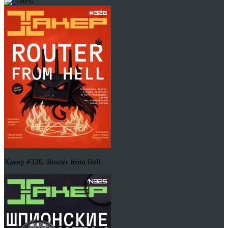
-50%
Хакер #326. Router from Hell