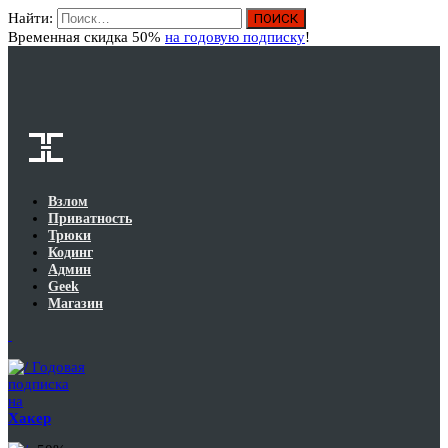
Найти:
Вход
Временная скидка 50%
на годовую подписку
!
Взлом
Приватность
Трюки
Кодинг
Админ
Geek
Магазин
Годовая
подписка
на
Хакер