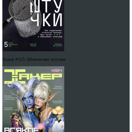
Хакер #325. Шпионские штучки