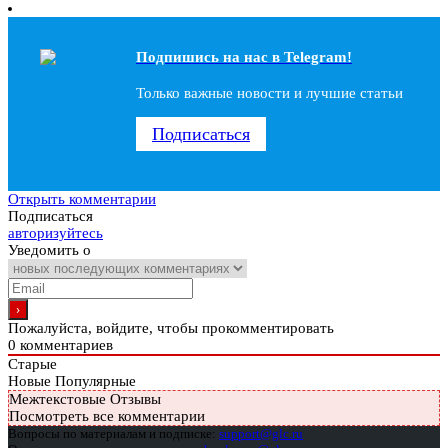
Подпишись на наc в Telegram!
Только важные новости и лучшие статьи
Подписаться
Открыть комментарии
Подписаться
авторизуйтесь
Уведомить о
Пожалуйста, войдите, чтобы прокомментировать
0
комментариев
Старые
Новые
Популярные
Межтекстовые Отзывы
Посмотреть все комментарии
Вопросы по материалам и подписке:
support@glc.ru