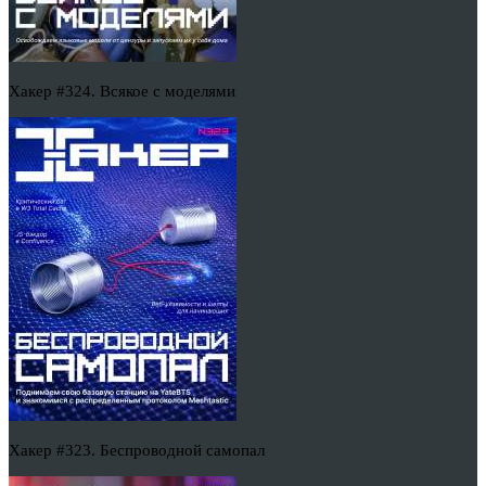
Хакер #324. Всякое с моделями
Хакер #323. Беспроводной самопал