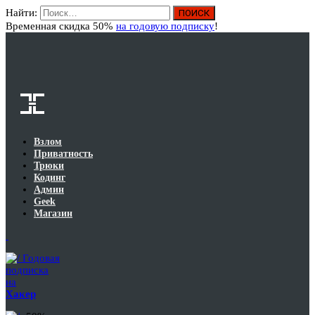
Найти:
Вход
Временная скидка 50%
на годовую подписку
!
Взлом
Приватность
Трюки
Кодинг
Админ
Geek
Магазин
Годовая
подписка
на
Хакер