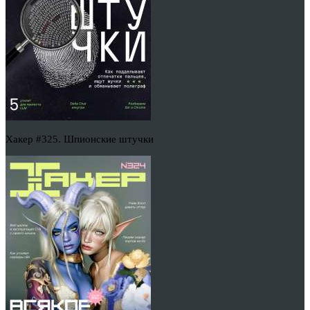
Хакер #325. Шпионские штучки