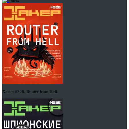
-50%
Хакер #326. Router from Hell