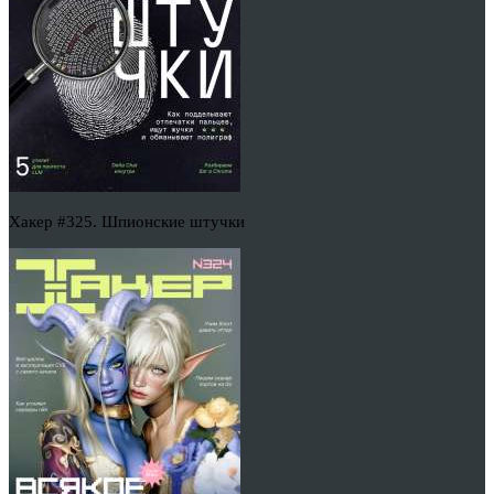
Хакер #325. Шпионские штучки