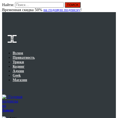
Найти:
Вход
Временная скидка 50%
на годовую подписку
!
Взлом
Приватность
Трюки
Кодинг
Админ
Geek
Магазин
Годовая
подписка
на
Хакер