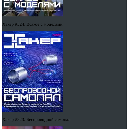
Хакер #324. Всякое с моделями
Хакер #323. Беспроводной самопал