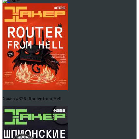
-50%
Хакер #326. Router from Hell