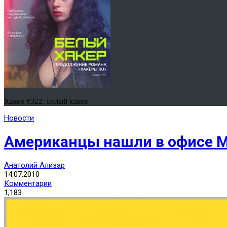
Хакер #322. Белый хакер
Новости
Американцы нашли в офисе Mi
Анатолий Ализар
14.07.2010
Комментарии
1,183