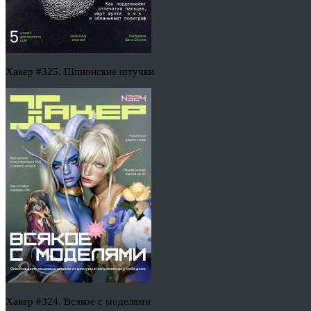
Хакер #325. Шпионские штучки
Хакер #324. Всякое с моделями