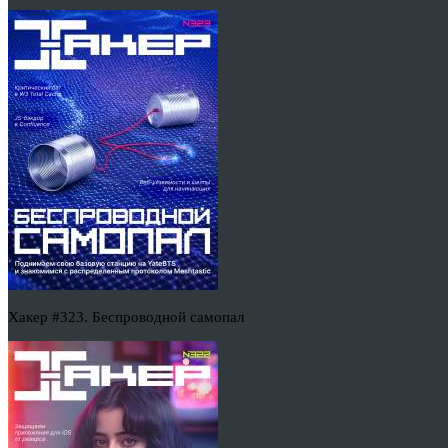
Хакер #323. Беспроводной самопал