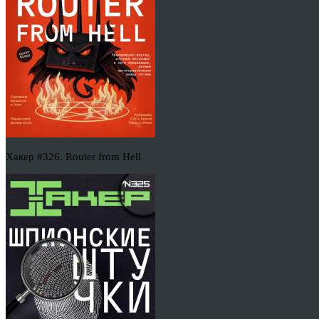
Хакер #326. Router from Hell