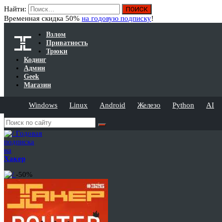
Найти:
Временная скидка 50%
на годовую подписку
!
Взлом
Приватность
Трюки
Кодинг
Админ
Geek
Магазин
Windows
Linux
Android
Железо
Python
AI
Годовая
подписка
на
Хакер
-50%