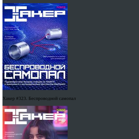
Хакер #323. Беспроводной самопал