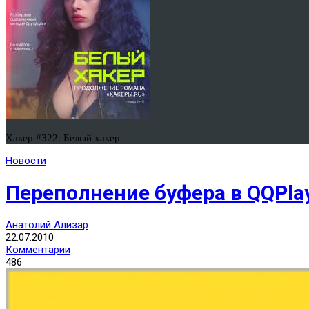
Хакер #322. Белый хакер
Новости
Переполнение буфера в QQPla
Анатолий Ализар
22.07.2010
Комментарии
486