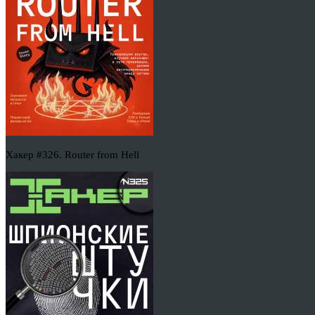
Хакер #326. Router from Hell