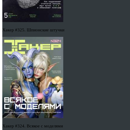
Хакер #325. Шпионские штучки
Хакер #324. Всякое с моделями