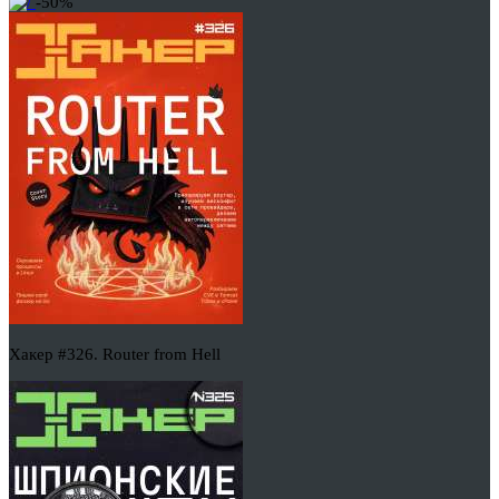
-50%
Хакер #326. Router from Hell