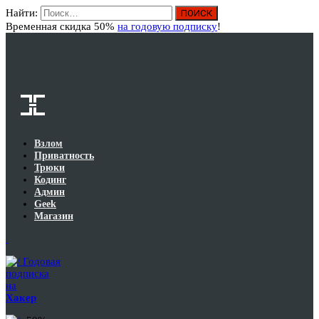
Найти:
Вход
Временная скидка 50%
на годовую подписку
!
Взлом
Приватность
Трюки
Кодинг
Админ
Geek
Магазин
Годовая
подписка
на
Хакер