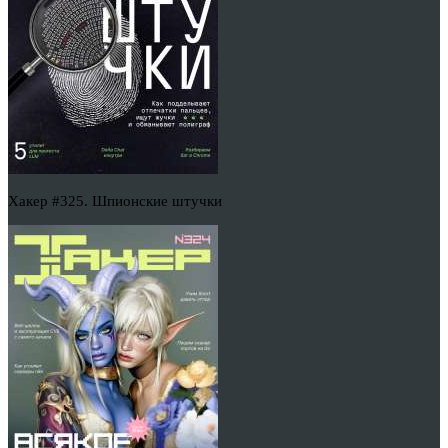
Хакер #325. Шпионские штучки