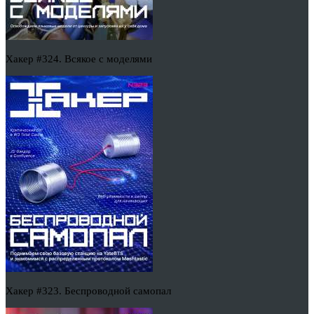
Хакер #324. Всякое с моделями
Хакер #323. Беспроводной самопал