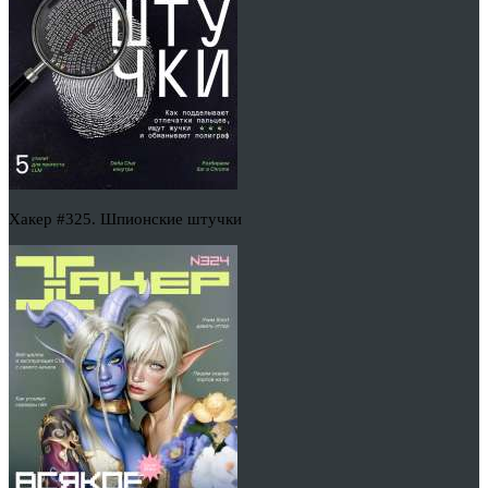
Хакер #325. Шпионские штучки