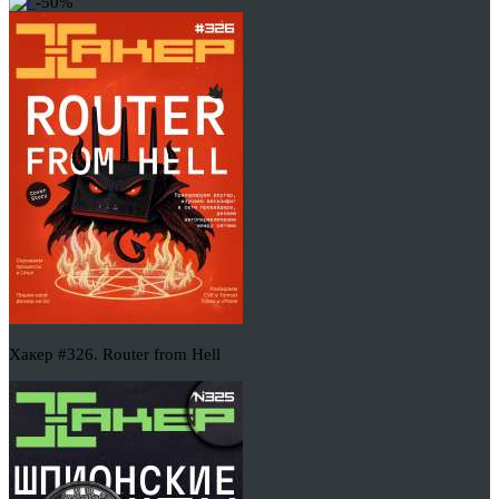
-50%
Хакер #326. Router from Hell