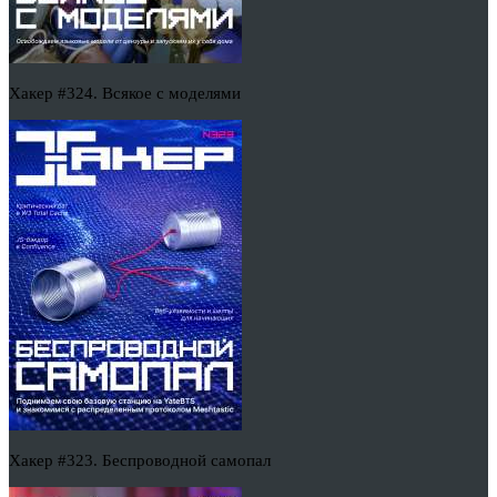
Хакер #324. Всякое с моделями
Хакер #323. Беспроводной самопал