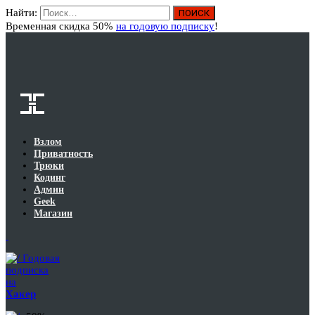
Найти:
Вход
Временная скидка 50%
на годовую подписку
!
Взлом
Приватность
Трюки
Кодинг
Админ
Geek
Магазин
Годовая
подписка
на
Хакер