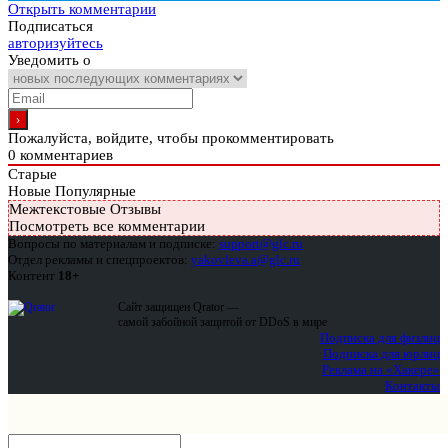
Открыть комментарии
Подписаться
авторизуйтесь
Уведомить о
Пожалуйста, войдите, чтобы прокомментировать
0
комментариев
Старые
Новые
Популярные
Межтекстовые Отзывы
Посмотреть все комментарии
Вопросы по материалам и подписке:
support@glc.ru
Отдел рекламы и спецпроектов:
yakovleva.a@glc.ru
Контент
18+
Сайт защищен Qrator —
самой забойной защитой от DDoS в мире
Подписка для физлиц
Подписка для юрлиц
Реклама на «Хакере»
Контакты