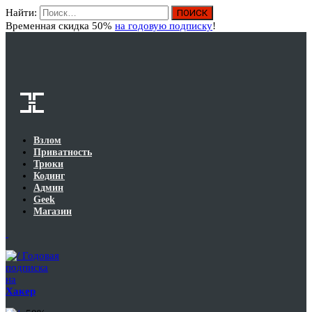
Найти:
Вход
Временная скидка 50%
на годовую подписку
!
Взлом
Приватность
Трюки
Кодинг
Админ
Geek
Магазин
Годовая
подписка
на
Хакер