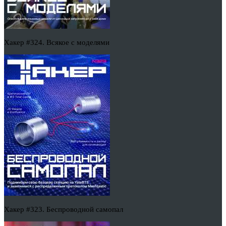
Хакер #324. Всякое с моделями
Хакер #323. Беспроводной самопал