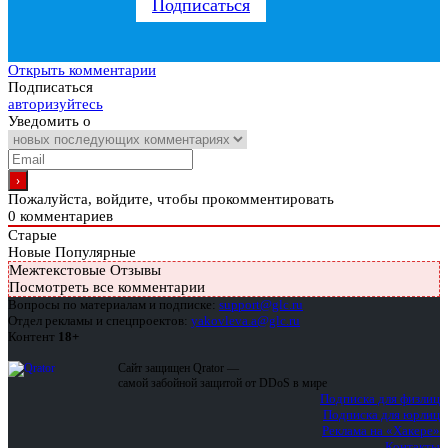
Подписаться
Открыть комментарии
Подписаться
авторизуйтесь
Уведомить о
Пожалуйста, войдите, чтобы прокомментировать
0
комментариев
Старые
Новые
Популярные
Межтекстовые Отзывы
Посмотреть все комментарии
Вопросы по материалам и подписке:
support@glc.ru
Отдел рекламы и спецпроектов:
yakovleva.a@glc.ru
Контент
18+
Сайт защищен Qrator —
самой забойной защитой от DDoS в мире
Подписка для физлиц
Подписка для юрлиц
Реклама на «Хакере»
Контакты