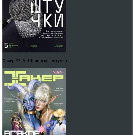
Хакер #325. Шпионские штучки