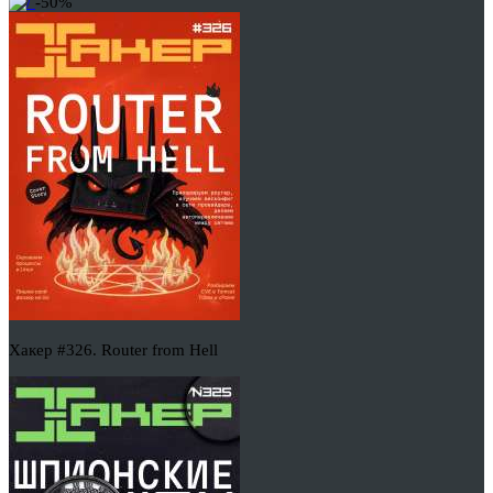
-50%
Хакер #326. Router from Hell