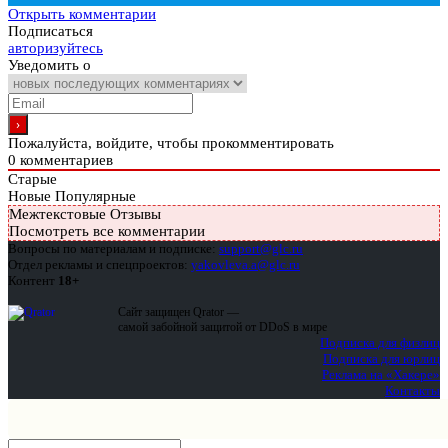
Открыть комментарии
Подписаться
авторизуйтесь
Уведомить о
Пожалуйста, войдите, чтобы прокомментировать
0
комментариев
Старые
Новые
Популярные
Межтекстовые Отзывы
Посмотреть все комментарии
Вопросы по материалам и подписке:
support@glc.ru
Отдел рекламы и спецпроектов:
yakovleva.a@glc.ru
Контент
18+
Сайт защищен Qrator —
самой забойной защитой от DDoS в мире
Подписка для физлиц
Подписка для юрлиц
Реклама на «Хакере»
Контакты