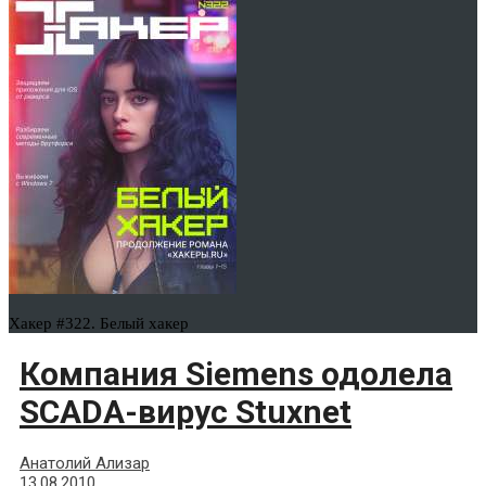
Хакер #322. Белый хакер
Компания Siemens одолела
SCADA-вирус Stuxnet
Анатолий Ализар
13.08.2010