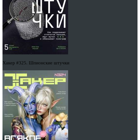
Хакер #325. Шпионские штучки