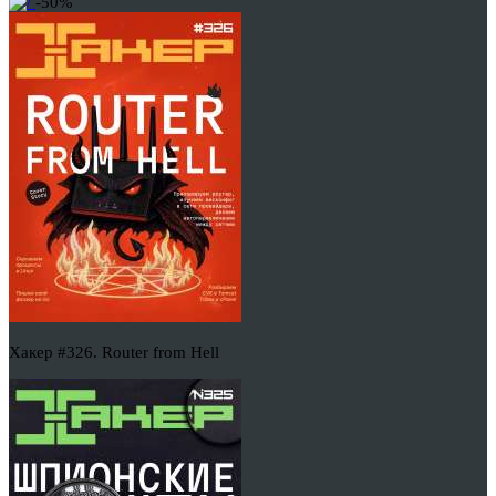
-50%
Хакер #326. Router from Hell