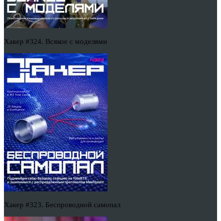
Хакер #324. Всякое с моделями
Хакер #323. Беспроводной самопал