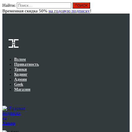
Найти:
Вход
Временная скидка 50%
на годовую подписку
!
Взлом
Приватность
Трюки
Кодинг
Админ
Geek
Магазин
Годовая
подписка
на
Хакер