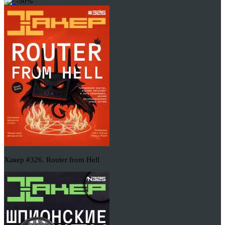
-50%
Хакер #326. Router from Hell