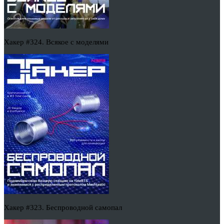
Хакер #324. Всякое с моделями
Хакер #323. Беспроводной самопал