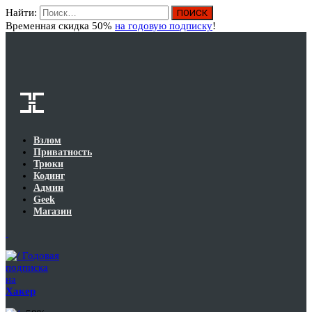
Найти:
Вход
Временная скидка 50%
на годовую подписку
!
Взлом
Приватность
Трюки
Кодинг
Админ
Geek
Магазин
Годовая
подписка
на
Хакер