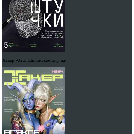
Хакер #325. Шпионские штучки