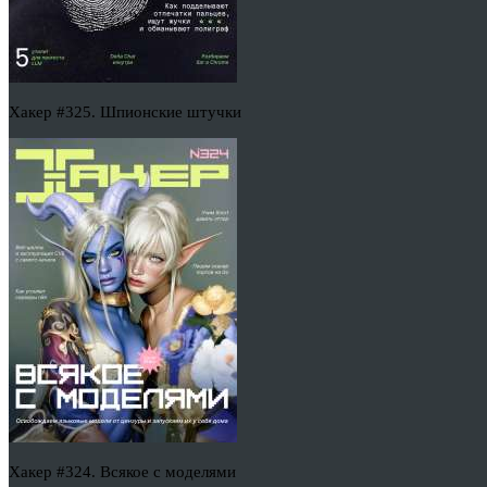
Хакер #325. Шпионские штучки
Хакер #324. Всякое с моделями