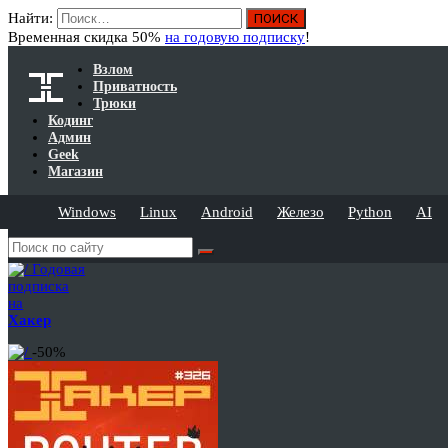
Найти:
Временная скидка 50%
на годовую подписку
!
Взлом
Приватность
Трюки
Кодинг
Админ
Geek
Магазин
Windows
Linux
Android
Железо
Python
AI
Годовая
подписка
на
Хакер
-50%