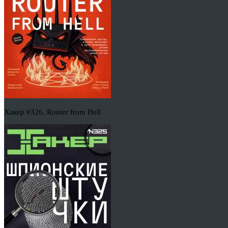
Хакер #326. Router from Hell