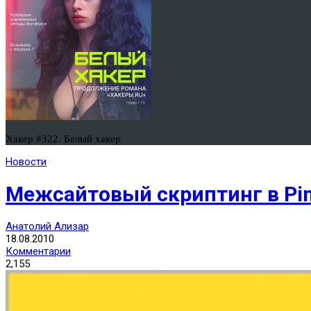
Хакер #322. Белый хакер
Новости
Межсайтовый скриптинг в Pi
Анатолий Ализар
18.08.2010
Комментарии
2,155