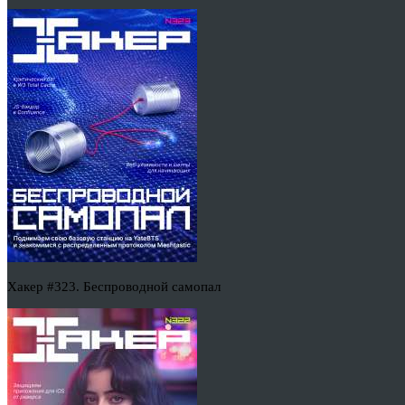
Хакер #323. Беспроводной самопал