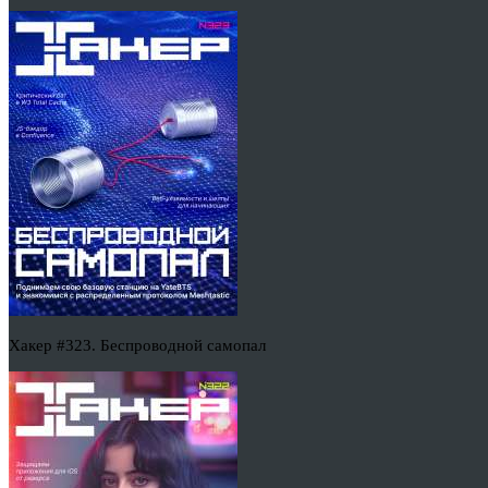
Хакер #323. Беспроводной самопал