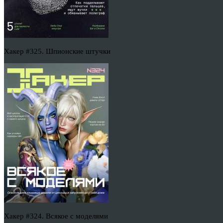
Хакер #325. Шпионские штучки
Хакер #324. Всякое с моделями