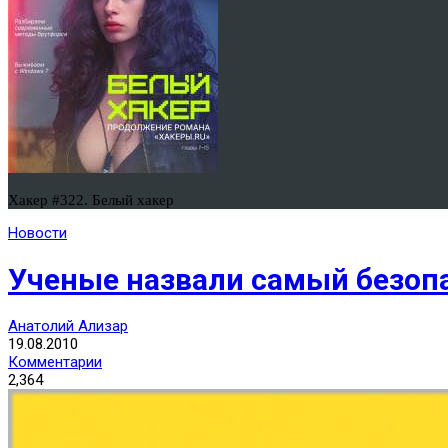
Хакер #322. Белый хакер
Новости
Ученые назвали самый безоп
Анатолий Ализар
19.08.2010
Комментарии
2,364