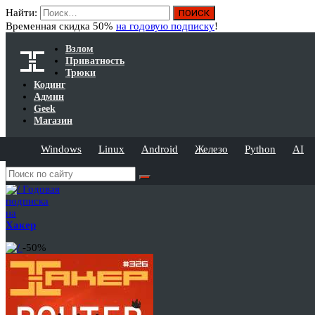
Найти:
Временная скидка 50%
на годовую подписку
!
Взлом
Приватность
Трюки
Кодинг
Админ
Geek
Магазин
Windows
Linux
Android
Железо
Python
AI
Годовая
подписка
на
Хакер
-50%