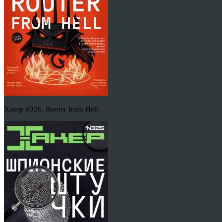
Хакер #326. Router from Hell