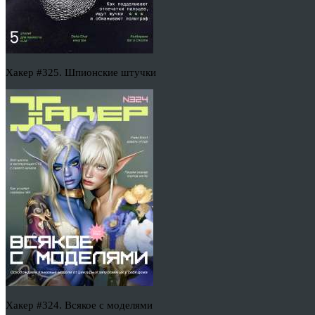
Хакер #325. Шпионские штучки
Хакер #324. Всякое с моделями