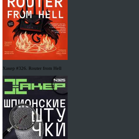
Хакер #326. Router from Hell