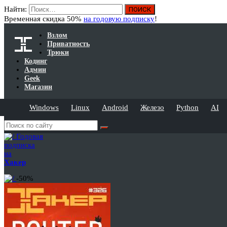
Найти:
Временная скидка 50%
на годовую подписку
!
Взлом
Приватность
Трюки
Кодинг
Админ
Geek
Магазин
Windows
Linux
Android
Железо
Python
AI
Годовая
подписка
на
Хакер
-50%