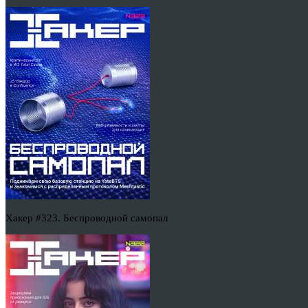
Хакер #323. Беспроводной самопал