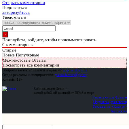
Открыть комментарии
Подписаться
авторизуйтесь
Уведомить о
Пожалуйста, войдите, чтобы прокомментировать
0
комментариев
Старые
Новые
Популярные
Межтекстовые Отзывы
Посмотреть все комментарии
Вопросы по материалам и подписке:
support@glc.ru
Отдел рекламы и спецпроектов:
yakovleva.a@glc.ru
Контент
18+
Сайт защищен Qrator —
самой забойной защитой от DDoS в мире
Подписка для физлиц
Подписка для юрлиц
Реклама на «Хакере»
Контакты