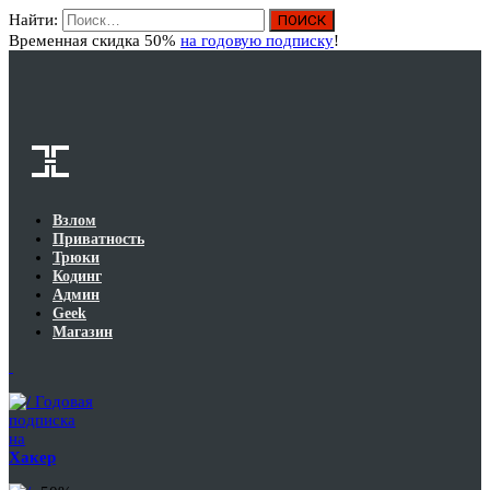
Найти:
Вход
Временная скидка 50%
на годовую подписку
!
Взлом
Приватность
Трюки
Кодинг
Админ
Geek
Магазин
Годовая
подписка
на
Хакер