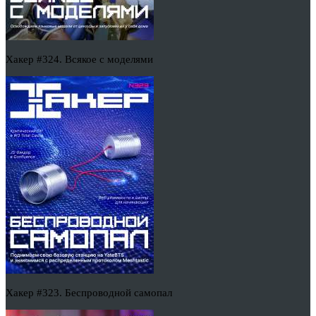
Хакер #324. Всякое с моделями
Хакер #323. Беспроводной самопал