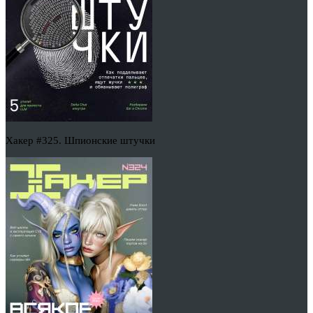
Хакер #325. Шпионские штучки