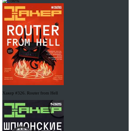
-50%
Хакер #326. Router from Hell