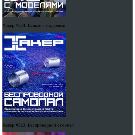
Хакер #324. Всякое с моделями
Хакер #323. Беспроводной самопал