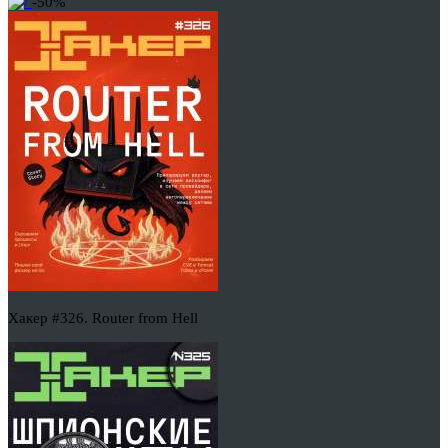
-50%
Хакер #326. Router from Hell