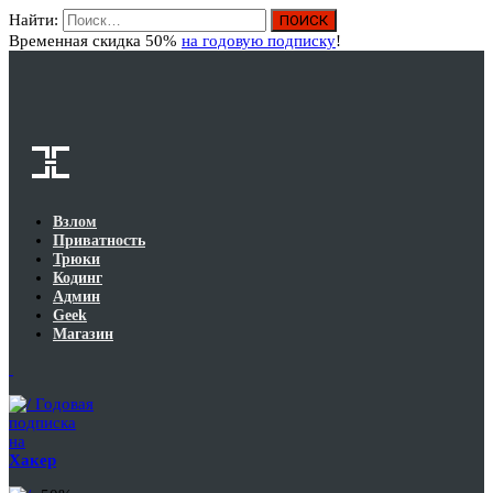
Найти:
Вход
Временная скидка 50%
на годовую подписку
!
Взлом
Приватность
Трюки
Кодинг
Админ
Geek
Магазин
Годовая
подписка
на
Хакер