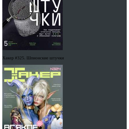
Хакер #325. Шпионские штучки