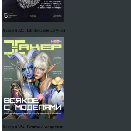
Хакер #325. Шпионские штучки
Хакер #324. Всякое с моделями