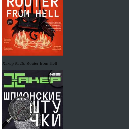
Хакер #326. Router from Hell