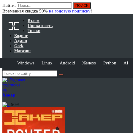
Найти:
Временная скидка 50%
на годовую подписку
!
Взлом
Приватность
Трюки
Кодинг
Админ
Geek
Магазин
Windows
Linux
Android
Железо
Python
AI
Годовая
подписка
на
Хакер
-50%