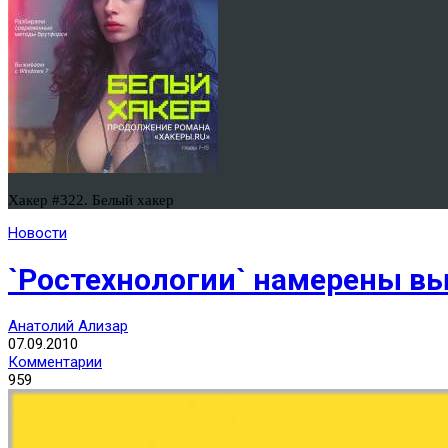
Хакер #322. Белый хакер
Новости
`Ростехнологии` намерены вы
Анатолий Ализар
07.09.2010
Комментарии
959