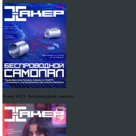
Хакер #323. Беспроводной самопал