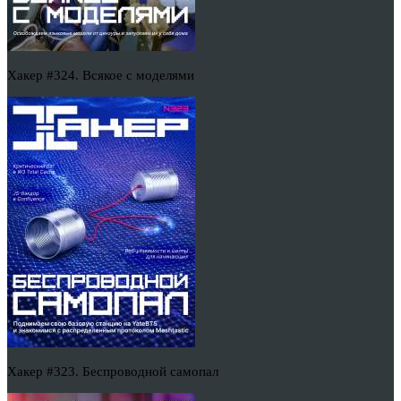
Хакер #324. Всякое с моделями
Хакер #323. Беспроводной самопал