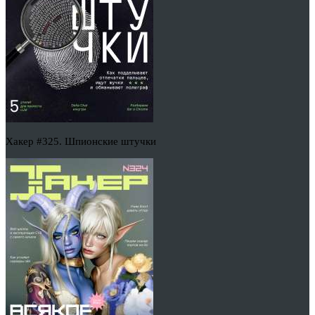
Хакер #325. Шпионские штучки