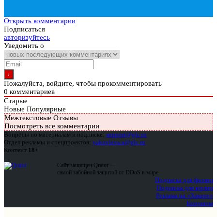
Открыть комментарии
Подписаться
авторизуйтесь
Уведомить о
Пожалуйста, войдите, чтобы прокомментировать
0
комментариев
Старые
Новые
Популярные
Межтекстовые Отзывы
Посмотреть все комментарии
Вопросы по материалам и подписке:
support@glc.ru
Отдел рекламы и спецпроектов:
yakovleva.a@glc.ru
Контент
18+
Сайт защищен Qrator —
самой забойной защитой от DDoS в мире
Подписка для физлиц
Подписка для юрлиц
Реклама на «Хакере»
Контакты