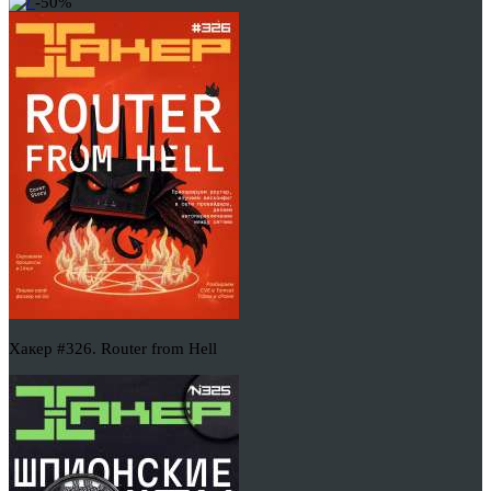
-50%
Хакер #326. Router from Hell