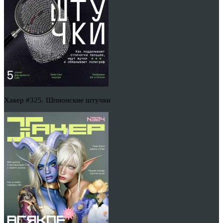
Хакер #325. Шпионские штучки