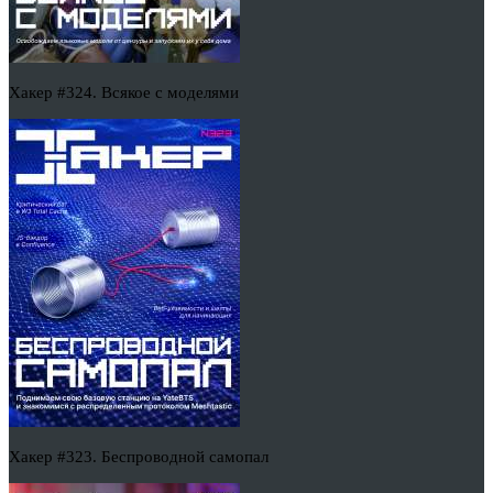
Хакер #324. Всякое с моделями
Хакер #323. Беспроводной самопал