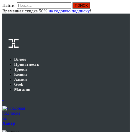
Найти:
Вход
Временная скидка 50%
на годовую подписку
!
Взлом
Приватность
Трюки
Кодинг
Админ
Geek
Магазин
Годовая
подписка
на
Хакер