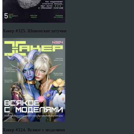
Хакер #325. Шпионские штучки
Хакер #324. Всякое с моделями