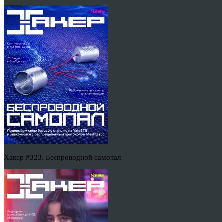
Хакер #323. Беспроводной самопал