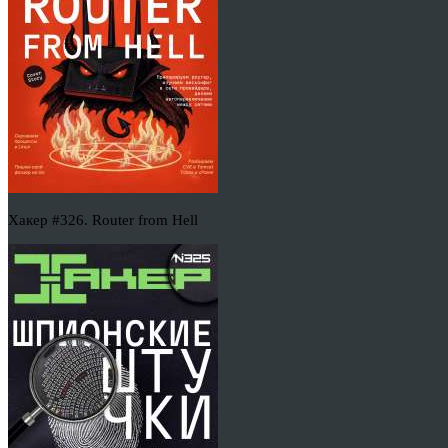
Хакер #326. Router from Hell