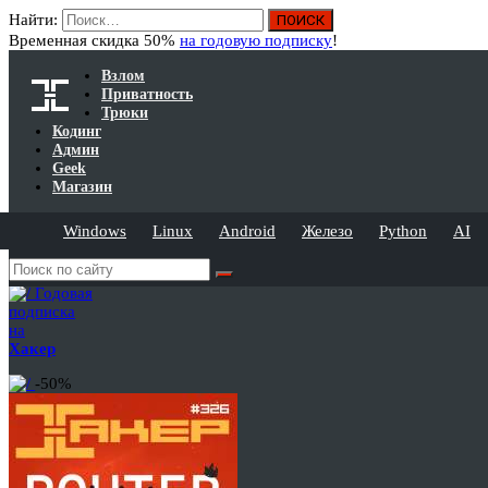
Найти:
Временная скидка 50%
на годовую подписку
!
Взлом
Приватность
Трюки
Кодинг
Админ
Geek
Магазин
Windows
Linux
Android
Железо
Python
AI
Годовая
подписка
на
Хакер
-50%