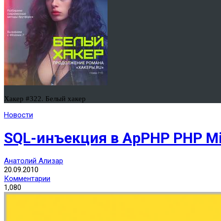
Хакер #322. Белый хакер
Новости
SQL-инъекция в ApPHP PHP M
Анатолий Ализар
20.09.2010
Комментарии
1,080