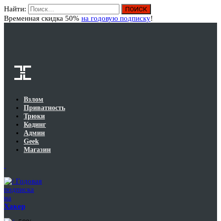
Найти:
Вход
Временная скидка 50%
на годовую подписку
!
Взлом
Приватность
Трюки
Кодинг
Админ
Geek
Магазин
Годовая
подписка
на
Хакер