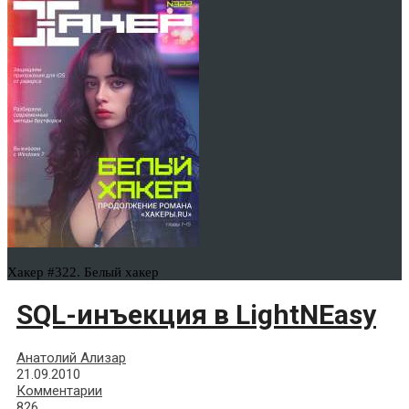
Хакер #322. Белый хакер
SQL-инъекция в LightNEasy
Анатолий Ализар
21.09.2010
Комментарии
826