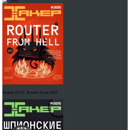
-50%
Хакер #326. Router from Hell