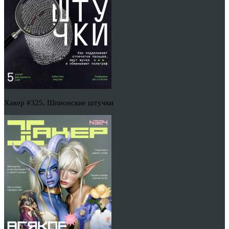
Хакер #325. Шпионские штучки