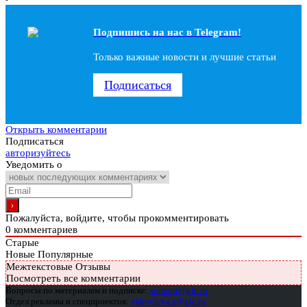
Подпишись на наc в Telegram!
Только важные новости и лучшие статьи
Подписаться
Открыть комментарии
Подписаться
авторизуйтесь
Уведомить о
Пожалуйста, войдите, чтобы прокомментировать
0
комментариев
Старые
Новые
Популярные
Межтекстовые Отзывы
Посмотреть все комментарии
Вопросы по материалам и подписке:
support@glc.ru
Отдел рекламы и спецпроектов:
yakovleva.a@glc.ru