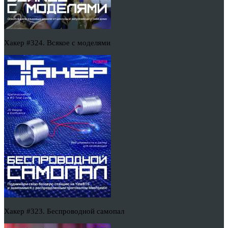
Хакер #324. Всякое с моделями
Хакер #323. Беспроводной самопал