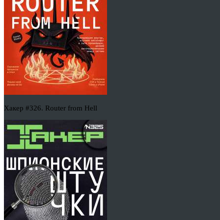
Хакер #326. Router from Hell