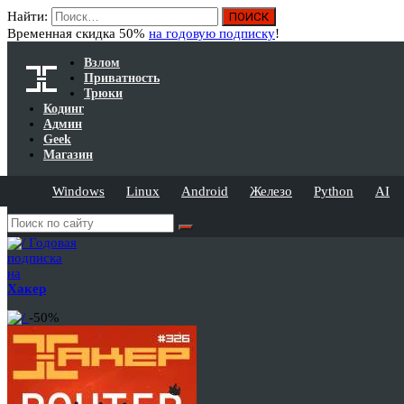
Найти:
Временная скидка 50%
на годовую подписку
!
Взлом
Приватность
Трюки
Кодинг
Админ
Geek
Магазин
Windows
Linux
Android
Железо
Python
AI
Годовая
подписка
на
Хакер
-50%