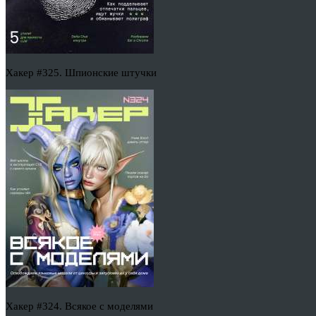
Хакер #325. Шпионские штучки
Хакер #324. Всякое с моделями