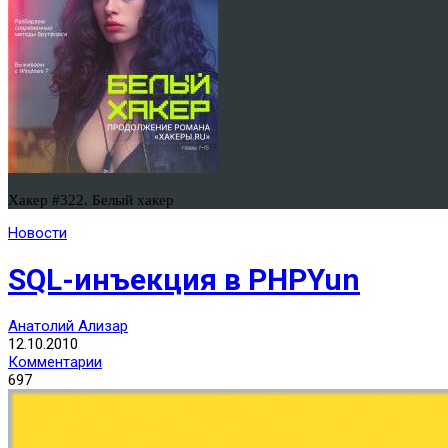
Хакер #322. Белый хакер
Новости
SQL-инъекция в PHPYun
Анатолий Ализар
12.10.2010
Комментарии
697