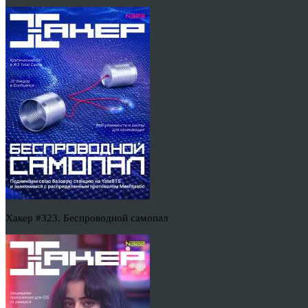
Хакер #323. Беспроводной самопал