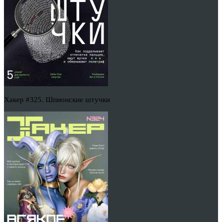
Хакер #325. Шпионские штучки