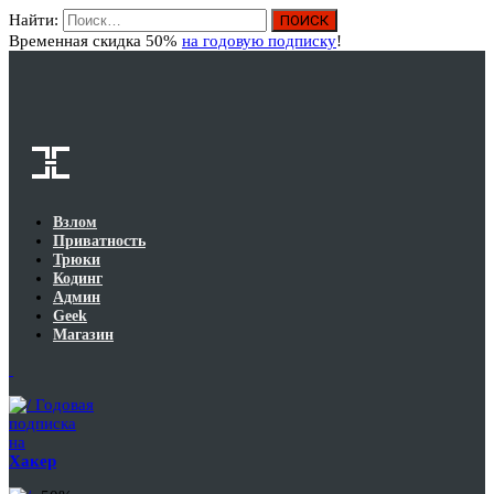
Найти:
Вход
Временная скидка 50%
на годовую подписку
!
Взлом
Приватность
Трюки
Кодинг
Админ
Geek
Магазин
Годовая
подписка
на
Хакер