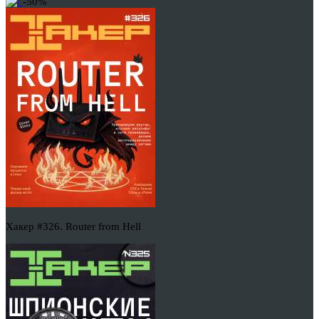
-50%
Хакер #326. Router from Hell