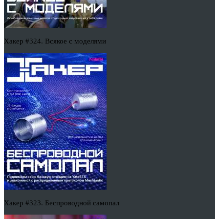
Хакер #324. Всякое с моделями
Хакер #323. Беспроводной самопал