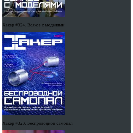
Хакер #324. Всякое с моделями
Хакер #323. Беспроводной самопал