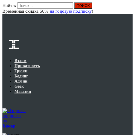
Найти:
Вход
Временная скидка 50%
на годовую подписку
!
Взлом
Приватность
Трюки
Кодинг
Админ
Geek
Магазин
Годовая
подписка
на
Хакер