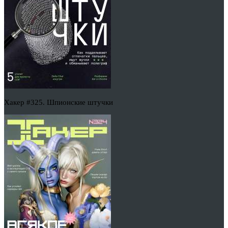
Хакер #325. Шпионские штучки