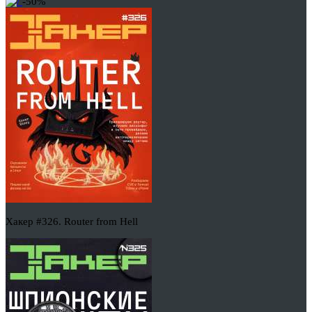
-50%
Хакер #326. Router from Hell