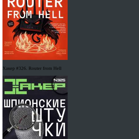
Хакер #326. Router from Hell