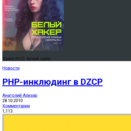
Хакер #322. Белый хакер
Новости
PHP-инклюдинг в DZCP
Анатолий Ализар
28.10.2010
Комментарии
1,113