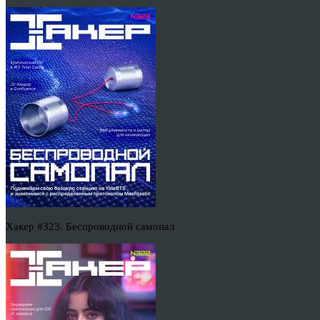
Хакер #323. Беспроводной самопал