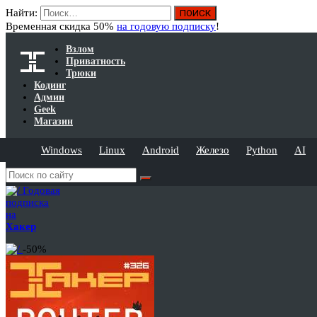
Найти:
Временная скидка 50%
на годовую подписку
!
Взлом
Приватность
Трюки
Кодинг
Админ
Geek
Магазин
Windows
Linux
Android
Железо
Python
AI
Годовая
подписка
на
Хакер
-50%