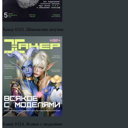
Хакер #325. Шпионские штучки
Хакер #324. Всякое с моделями