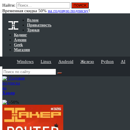
Найти:
Временная скидка 50%
на годовую подписку
!
Взлом
Приватность
Трюки
Кодинг
Админ
Geek
Магазин
Windows
Linux
Android
Железо
Python
AI
Годовая
подписка
на
Хакер
-50%