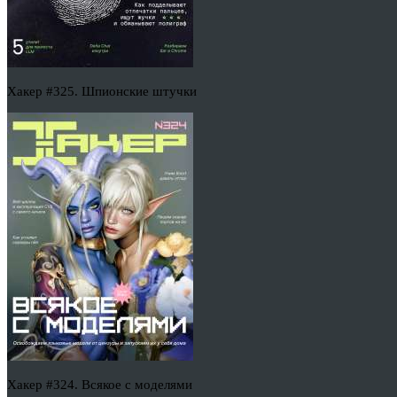
Хакер #325. Шпионские штучки
Хакер #324. Всякое с моделями