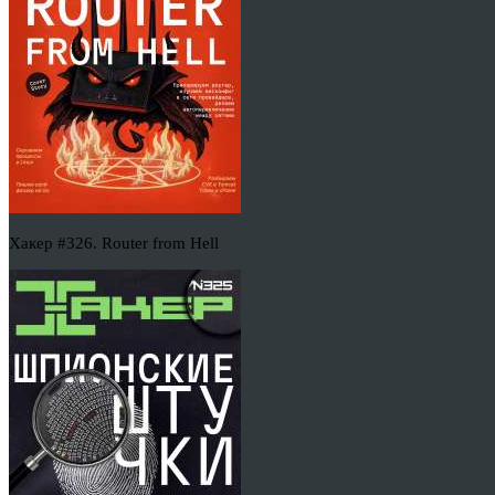
Хакер #326. Router from Hell