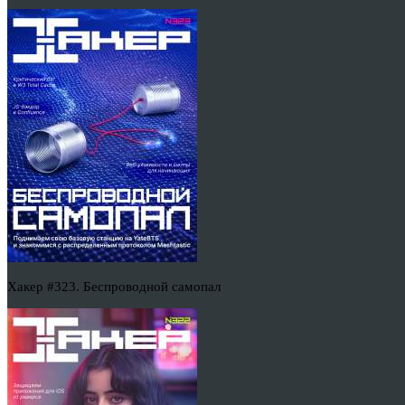
Хакер #323. Беспроводной самопал