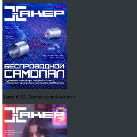
Хакер #323. Беспроводной самопал