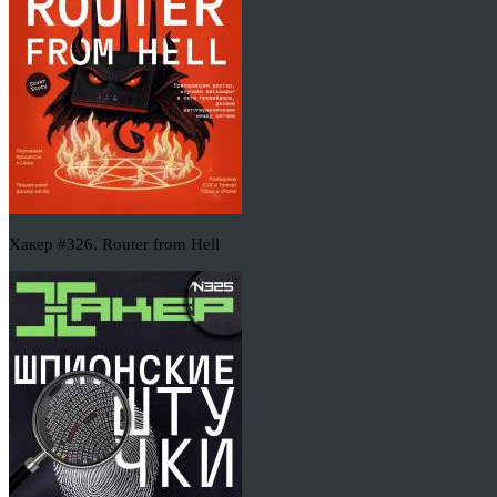
Хакер #326. Router from Hell