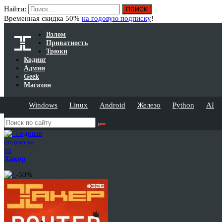
Найти:
Временная скидка 50%
на годовую подписку
!
Взлом
Приватность
Трюки
Кодинг
Админ
Geek
Магазин
Windows
Linux
Android
Железо
Python
AI
Годовая
подписка
на
Хакер
-50%