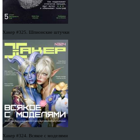
Хакер #325. Шпионские штучки
Хакер #324. Всякое с моделями