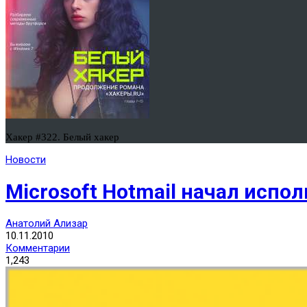
Хакер #322. Белый хакер
Новости
Microsoft Hotmail начал испо
Анатолий Ализар
10.11.2010
Комментарии
1,243