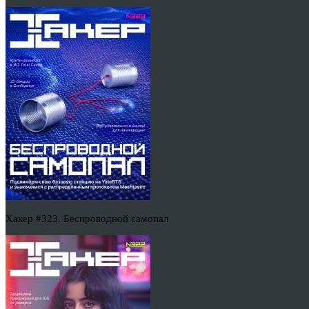
Хакер #323. Беспроводной самопал