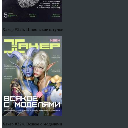
Хакер #325. Шпионские штучки
Хакер #324. Всякое с моделями