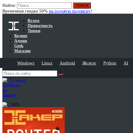
Найти:
Временная скидка 50%
на годовую подписку
!
Взлом
Приватность
Трюки
Кодинг
Админ
Geek
Магазин
Windows
Linux
Android
Железо
Python
AI
Годовая
подписка
на
Хакер
-50%