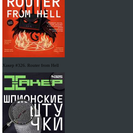
Хакер #326. Router from Hell