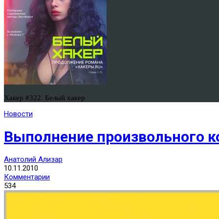
Хакер #322. Белый хакер
Новости
Выполнение произвольного код
Анатолий Ализар
10.11.2010
Комментарии
534