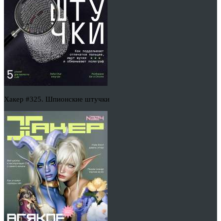
Хакер #325. Шпионские штучки