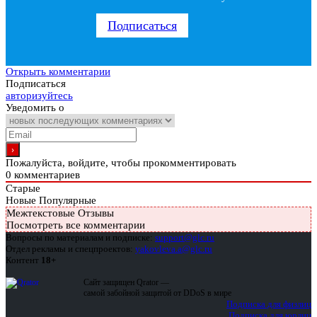
Подписаться
Открыть комментарии
Подписаться
авторизуйтесь
Уведомить о
Пожалуйста, войдите, чтобы прокомментировать
0
комментариев
Старые
Новые
Популярные
Межтекстовые Отзывы
Посмотреть все комментарии
Вопросы по материалам и подписке:
support@glc.ru
Отдел рекламы и спецпроектов:
yakovleva.a@glc.ru
Контент
18+
Сайт защищен Qrator —
самой забойной защитой от DDoS в мире
Подписка для физлиц
Подписка для юрлиц