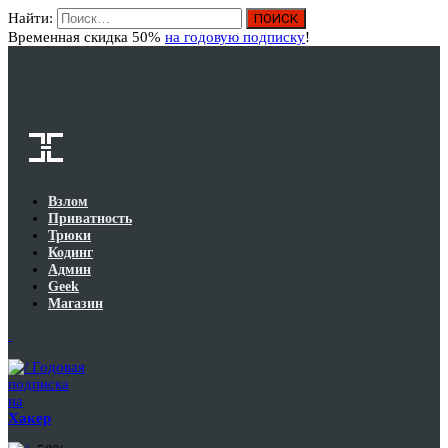
Найти:
Вход
Временная скидка 50%
на годовую подписку
!
Взлом
Приватность
Трюки
Кодинг
Админ
Geek
Магазин
Годовая
подписка
на
Хакер