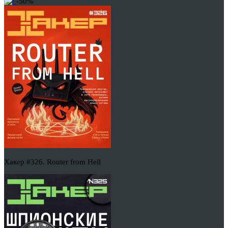
-50%
Хакер #326. Router from Hell