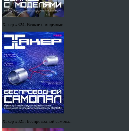
Хакер #324. Всякое с моделями
Хакер #323. Беспроводной самопал