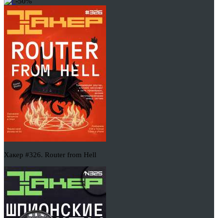
-50%
Хакер #326. Router from Hell