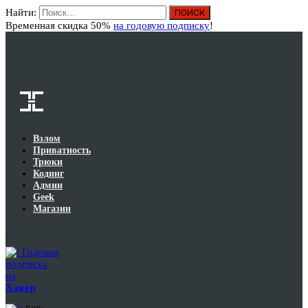
Найти:
Вход
Временная скидка 50%
на годовую подписку
!
Взлом
Приватность
Трюки
Кодинг
Админ
Geek
Магазин
Годовая
подписка
на
Хакер