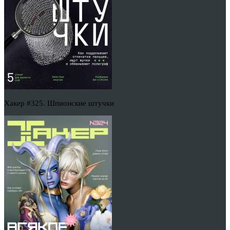
Хакер #325. Шпионские штучки