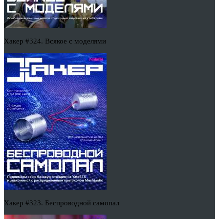
Хакер #324. Всякое с моделями
Хакер #323. Беспроводной самопал