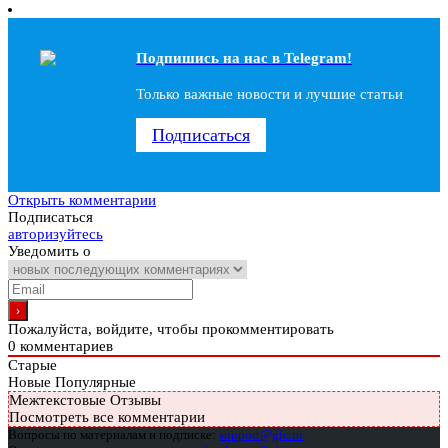
Подпишись на наc в Telegram!
Только важные новости и лучшие статьи
Подписаться
Открыть комментарии
Подписаться
авторизуйтесь
Уведомить о
Пожалуйста, войдите, чтобы прокомментировать
0
комментариев
Старые
Новые
Популярные
Межтекстовые Отзывы
Посмотреть все комментарии
Вопросы по материалам и подписке:
support@glc.ru