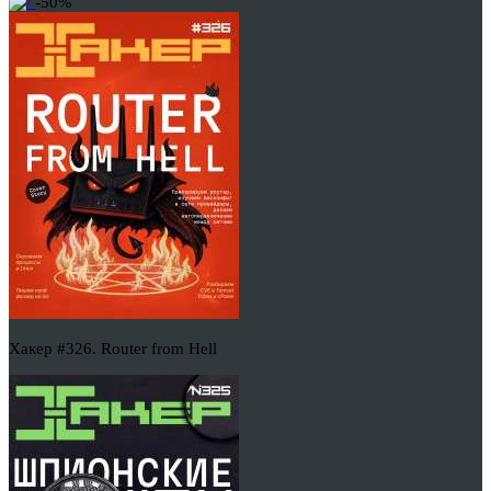
-50%
Хакер #326. Router from Hell