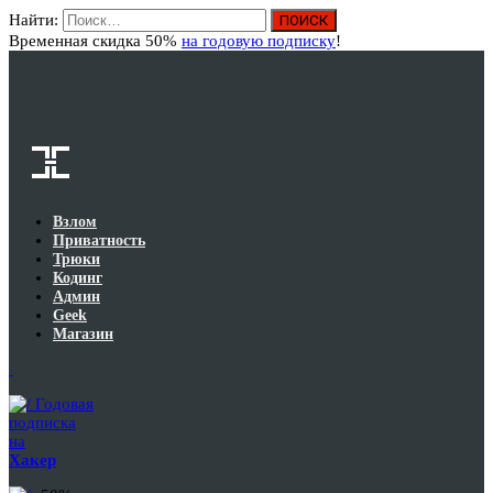
Найти:
Вход
Временная скидка 50%
на годовую подписку
!
Взлом
Приватность
Трюки
Кодинг
Админ
Geek
Магазин
Годовая
подписка
на
Хакер