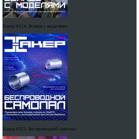
Хакер #324. Всякое с моделями
Хакер #323. Беспроводной самопал