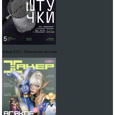
Хакер #325. Шпионские штучки