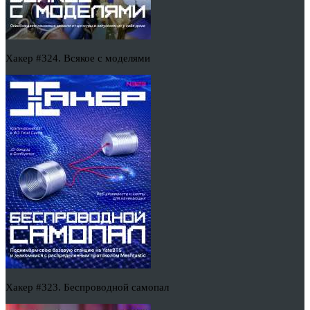
Хакер #324. Всякое с моделями
Хакер #323. Беспроводной самопал