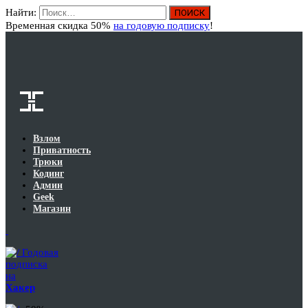
Найти:
Вход
Временная скидка 50%
на годовую подписку
!
Взлом
Приватность
Трюки
Кодинг
Админ
Geek
Магазин
Годовая
подписка
на
Хакер