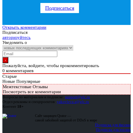
Подписаться
Открыть комментарии
Подписаться
авторизуйтесь
Уведомить о
Пожалуйста, войдите, чтобы прокомментировать
0
комментариев
Старые
Новые
Популярные
Межтекстовые Отзывы
Посмотреть все комментарии
Вопросы по материалам и подписке:
support@glc.ru
Отдел рекламы и спецпроектов:
yakovleva.a@glc.ru
Контент
18+
Сайт защищен Qrator —
самой забойной защитой от DDoS в мире
Подписка для физлиц
Подписка для юрлиц