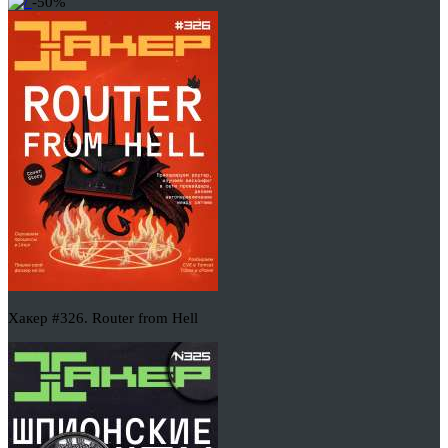
-50%
Хакер #326. Router from Hell