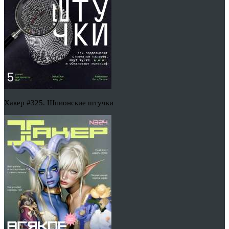
Хакер #325. Шпионские штучки