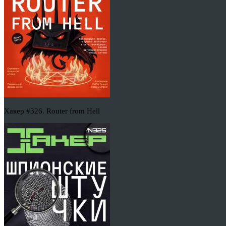
Хакер #326. Router from Hell