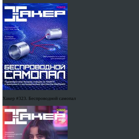
Хакер #323. Беспроводной самопал