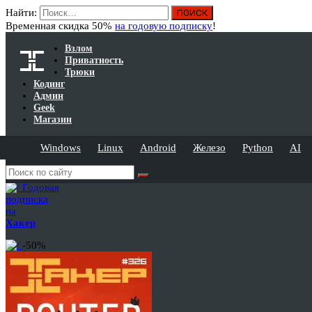
Найти:
Временная скидка 50%
на годовую подписку
!
Взлом
Приватность
Трюки
Кодинг
Админ
Geek
Магазин
Windows
Linux
Android
Железо
Python
AI
Годовая
подписка
на
Хакер
-50%