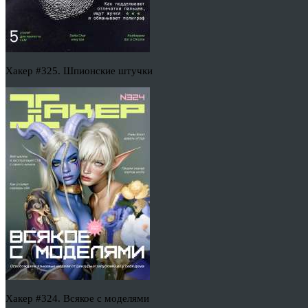
Хакер #325. Шпионские штучки
Хакер #324. Всякое с моделями