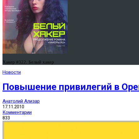
Хакер #322. Белый хакер
Новости
Повышение привилегий в OpenFa
Анатолий Ализар
17.11.2010
Комментарии
833