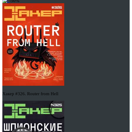
-50%
Хакер #326. Router from Hell