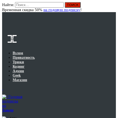
Найти:
Вход
Временная скидка 50%
на годовую подписку
!
Взлом
Приватность
Трюки
Кодинг
Админ
Geek
Магазин
Годовая
подписка
на
Хакер