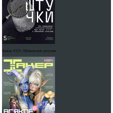
Хакер #325. Шпионские штучки