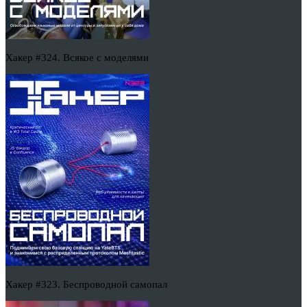
Хакер #324. Всякое с моделями
Хакер #323. Беспроводной самопал