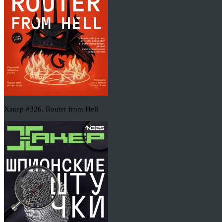
Хакер #326. Router from Hell