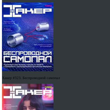
Хакер #323. Беспроводной самопал