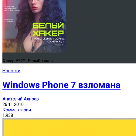
Хакер #322. Белый хакер
Новости
Windows Phone 7 взломана
Анатолий Ализар
26.11.2010
Комментарии
1,938