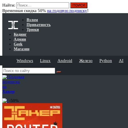
Найти:
Временная скидка 50%
на годовую подписку
!
Взлом
Приватность
Трюки
Кодинг
Админ
Geek
Магазин
Windows
Linux
Android
Железо
Python
AI
Годовая
подписка
на
Хакер
-50%