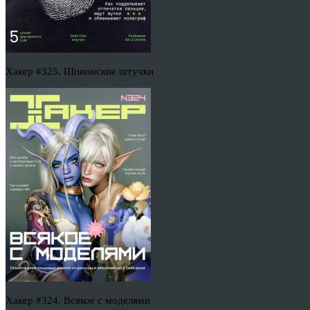
Хакер #325. Шпионские штучки
Хакер #324. Всякое с моделями