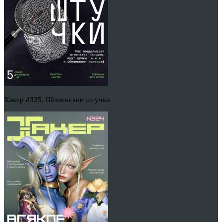
Хакер #325. Шпионские штучки