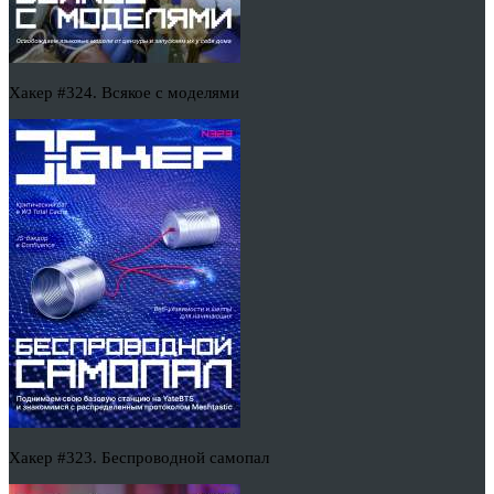
Хакер #324. Всякое с моделями
Хакер #323. Беспроводной самопал