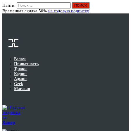
Найти:
Вход
Временная скидка 50%
на годовую подписку
!
Взлом
Приватность
Трюки
Кодинг
Админ
Geek
Магазин
Годовая
подписка
на
Хакер