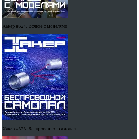
Хакер #324. Всякое с моделями
Хакер #323. Беспроводной самопал