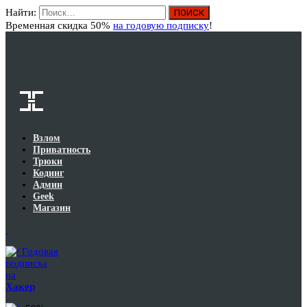
Найти:
Вход
Временная скидка 50%
на годовую подписку
!
Взлом
Приватность
Трюки
Кодинг
Админ
Geek
Магазин
Годовая
подписка
на
Хакер