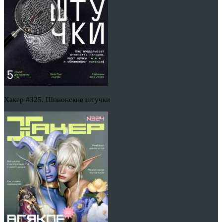
Хакер #325. Шпионские штучки