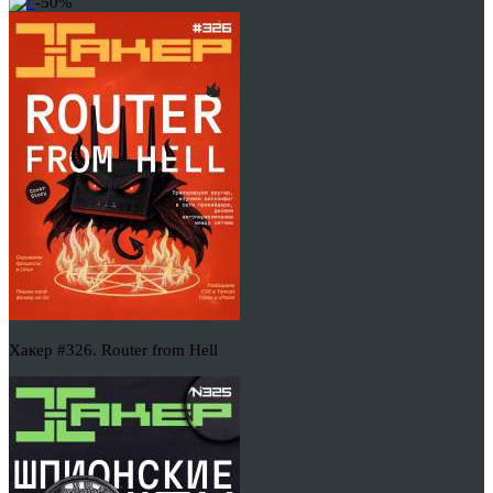
-50%
Хакер #326. Router from Hell