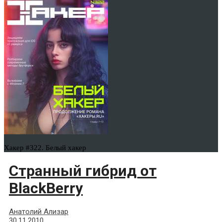
Хакер #322. Белый хакер
Странный гибрид от
BlackBerry
Анатолий Ализар
30.11.2010