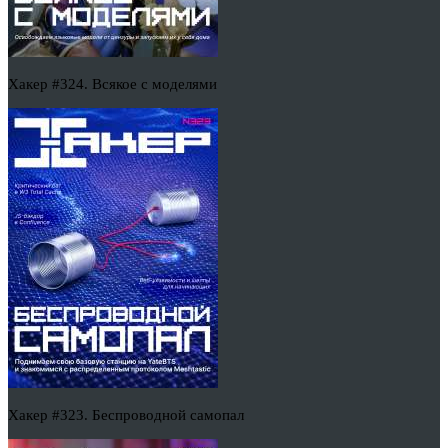
Хакер #324. Всякое с моделями
Хакер #323. Беспроводной самопал