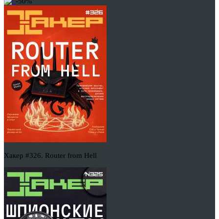
-50%
Хакер #326. Router from Hell