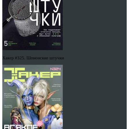
Хакер #325. Шпионские штучки