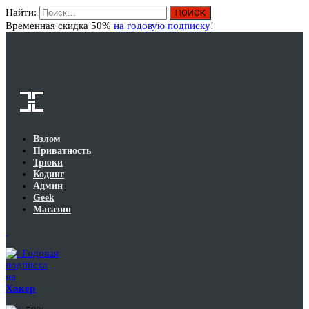
Найти:
Вход
Временная скидка 50%
на годовую подписку
!
Взлом
Приватность
Трюки
Кодинг
Админ
Geek
Магазин
Годовая
подписка
на
Хакер