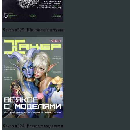
Хакер #325. Шпионские штучки
Хакер #324. Всякое с моделями