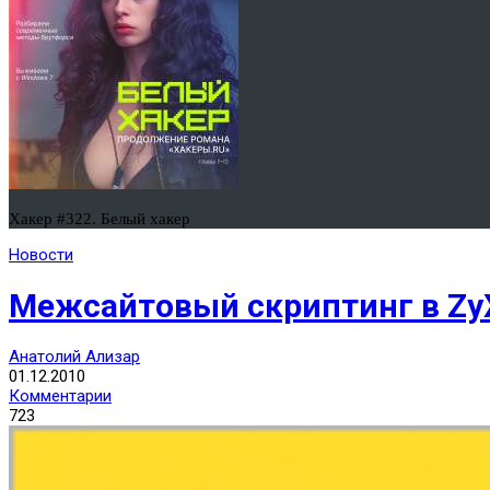
Хакер #322. Белый хакер
Новости
Межсайтовый скриптинг в ZyX
Анатолий Ализар
01.12.2010
Комментарии
723