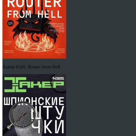
Хакер #326. Router from Hell