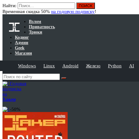
Найти:
Временная скидка 50%
на годовую подписку
!
Взлом
Приватность
Трюки
Кодинг
Админ
Geek
Магазин
Windows
Linux
Android
Железо
Python
AI
Годовая
подписка
на
Хакер
-50%