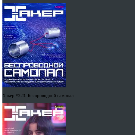
Хакер #323. Беспроводной самопал