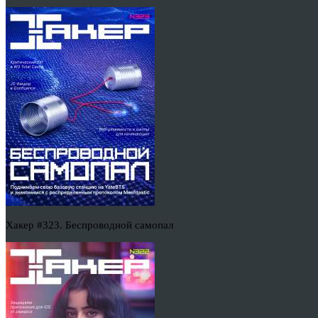
Хакер #323. Беспроводной самопал