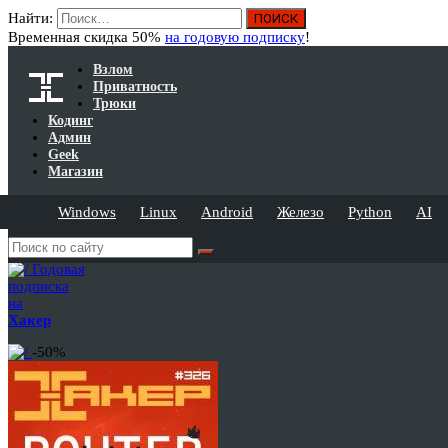
Найти:
Временная скидка 50%
на годовую подписку
!
Взлом
Приватность
Трюки
Кодинг
Админ
Geek
Магазин
Windows
Linux
Android
Железо
Python
AI
Годовая
подписка
на
Хакер
-50%