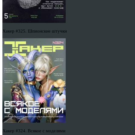
Хакер #325. Шпионские штучки
Хакер #324. Всякое с моделями