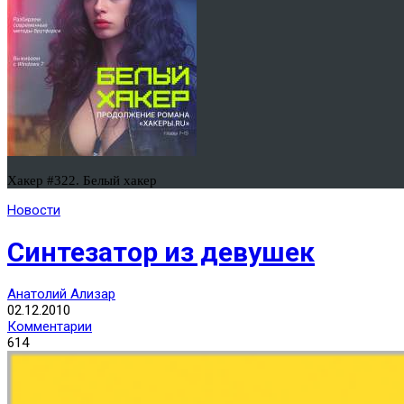
Хакер #322. Белый хакер
Новости
Синтезатор из девушек
Анатолий Ализар
02.12.2010
Комментарии
614