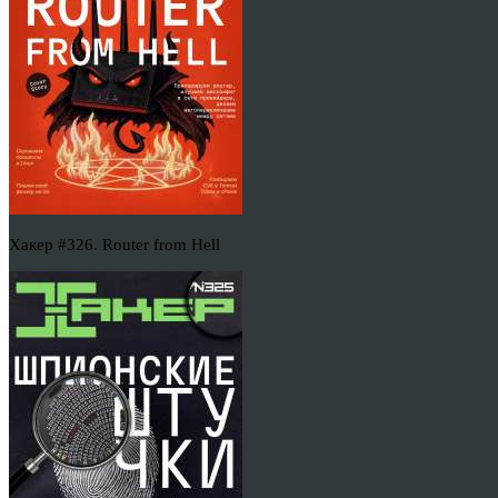
Хакер #326. Router from Hell