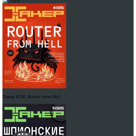
-50%
Хакер #326. Router from Hell