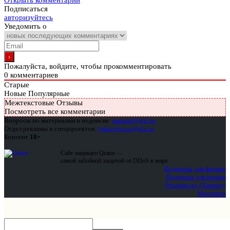
Открыть комментарии
Подписаться
авторизуйтесь
Уведомить о
Пожалуйста, войдите, чтобы прокомментировать
0
комментариев
Старые
Новые
Популярные
Межтекстовые Отзывы
Посмотреть все комментарии
Вопросы по материалам и подписке:
support@glc.ru
Отдел рекламы и спецпроектов:
yakovleva.a@glc.ru
Контент
18+
Сайт защищен Qrator —
самой забойной защитой от DDoS в мире
Подписка для физлиц
Подписка для юрлиц
Реклама на «Хакере»
Контакты