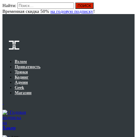
Найти:
Вход
Временная скидка 50%
на годовую подписку
!
Взлом
Приватность
Трюки
Кодинг
Админ
Geek
Магазин
Годовая
подписка
на
Хакер