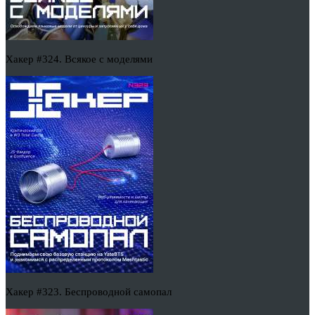
Хакер #324. Всякое с моделями
Хакер #323. Беспроводной самопал