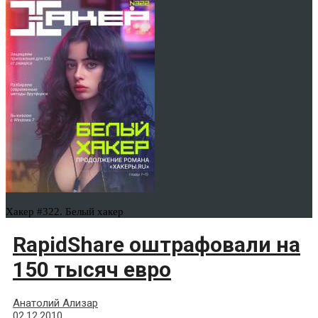
Хакер #322. Белый хакер
RapidShare оштрафовали на
150 тысяч евро
Анатолий Ализар
02.12.2010