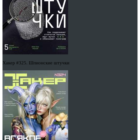
Хакер #325. Шпионские штучки