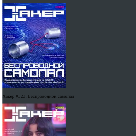
Хакер #323. Беспроводной самопал