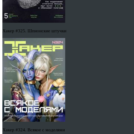
Хакер #325. Шпионские штучки
Хакер #324. Всякое с моделями