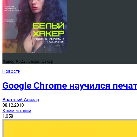
Хакер #322. Белый хакер
Новости
Google Chrome научился печат
Анатолий Ализар
08.12.2010
Комментарии
1,058