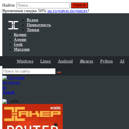
Найти:
Временная скидка 50%
на годовую подписку
!
Взлом
Приватность
Трюки
Кодинг
Админ
Geek
Магазин
Windows
Linux
Android
Железо
Python
AI
Годовая
подписка
на
Хакер
-50%