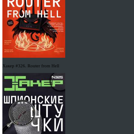
Хакер #326. Router from Hell