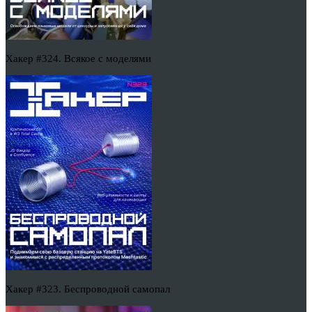
Хакер #324. Всякое с моделями
Хакер #323. Беспроводной самопал