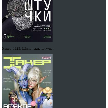
Хакер #325. Шпионские штучки