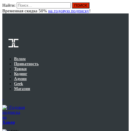
Найти:
Вход
Временная скидка 50%
на годовую подписку
!
Взлом
Приватность
Трюки
Кодинг
Админ
Geek
Магазин
Годовая
подписка
на
Хакер