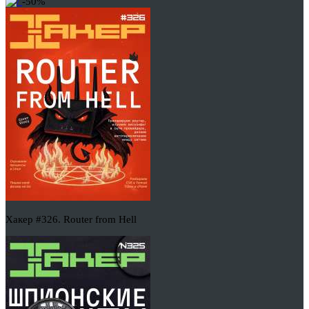
-50%
Хакер #326. Router from Hell