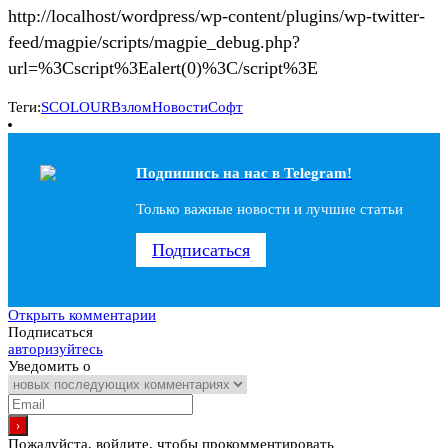
http://localhost/wordpress/wp-content/plugins/wp-twitter-
feed/magpie/scripts/magpie_debug.php?
url=%3Cscript%3Ealert(0)%3C/script%3E
Теги:
SCOLOUR
Взлом
Новости
Софт
Подпишись на наc в Telegram!
Только важные новости и лучшие статьи
Подписаться
Открыть комментарии
Подписаться
авторизуйтесь
Уведомить о
Пожалуйста, войдите, чтобы прокомментировать