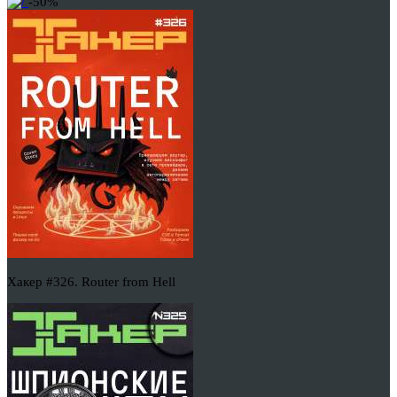
-50%
Хакер #326. Router from Hell