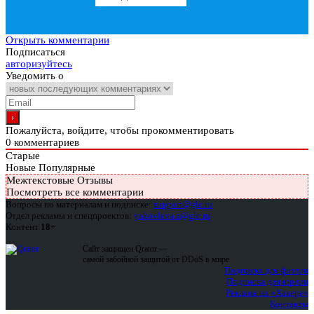
Открыть комментарии
Подписаться
авторизуйтесь
Уведомить о
Пожалуйста, войдите, чтобы прокомментировать
0
комментариев
Старые
Новые
Популярные
Межтекстовые Отзывы
Посмотреть все комментарии
Вопросы по материалам и подписке:
support@glc.ru
Отдел рекламы и спецпроектов:
yakovleva.a@glc.ru
Контент
18+
Сайт защищен Qrator —
самой забойной защитой от DDoS в мире
Подписка для физлиц
Подписка для юрлиц
Реклама на «Хакере»
Контакты