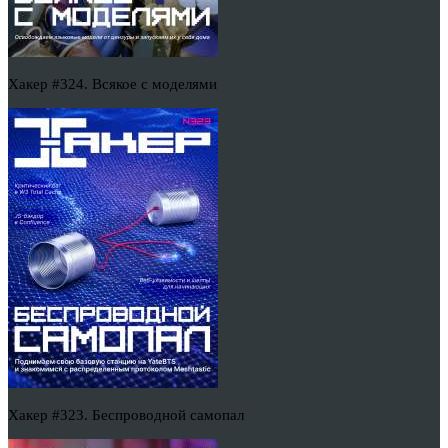
Хакер #324. Всякое с моделями
Хакер #323. Беспроводной самопал