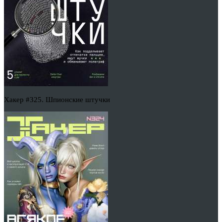
Хакер #325. Шпионские штучки