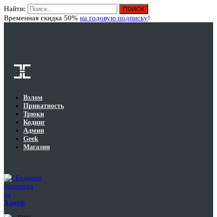
Найти:
Вход
Временная скидка 50%
на годовую подписку
!
Взлом
Приватность
Трюки
Кодинг
Админ
Geek
Магазин
Годовая
подписка
на
Хакер