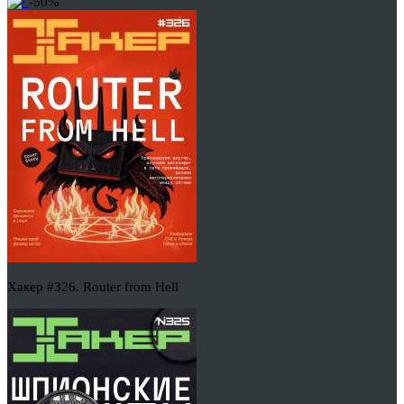
-50%
Хакер #326. Router from Hell