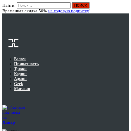
Найти:
Вход
Временная скидка 50%
на годовую подписку
!
Взлом
Приватность
Трюки
Кодинг
Админ
Geek
Магазин
Годовая
подписка
на
Хакер