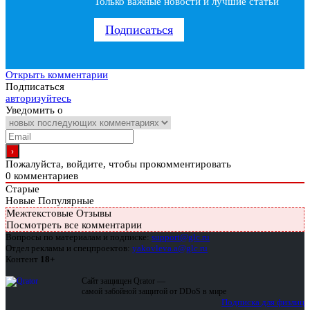
Только важные новости и лучшие статьи
Подписаться
Открыть комментарии
Подписаться
авторизуйтесь
Уведомить о
Пожалуйста, войдите, чтобы прокомментировать
0
комментариев
Старые
Новые
Популярные
Межтекстовые Отзывы
Посмотреть все комментарии
Вопросы по материалам и подписке:
support@glc.ru
Отдел рекламы и спецпроектов:
yakovleva.a@glc.ru
Контент
18+
Сайт защищен Qrator —
самой забойной защитой от DDoS в мире
Подписка для физлиц