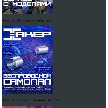
Хакер #324. Всякое с моделями
Хакер #323. Беспроводной самопал