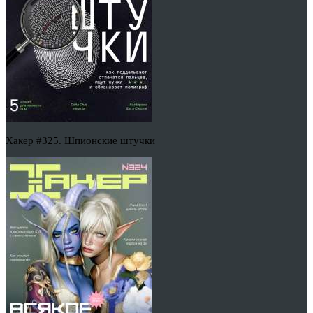
Хакер #325. Шпионские штучки