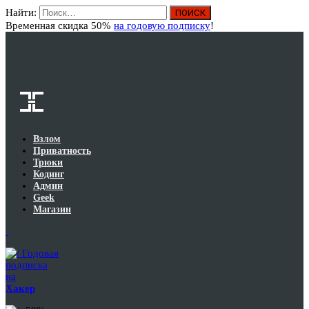
Найти:
Вход
Временная скидка 50%
на годовую подписку
!
Взлом
Приватность
Трюки
Кодинг
Админ
Geek
Магазин
Годовая
подписка
на
Хакер