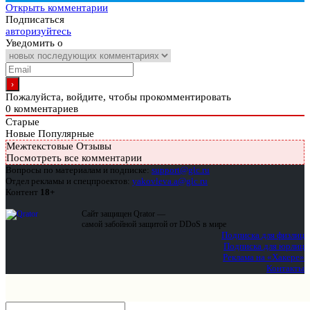
Открыть комментарии
Подписаться
авторизуйтесь
Уведомить о
Пожалуйста, войдите, чтобы прокомментировать
0
комментариев
Старые
Новые
Популярные
Межтекстовые Отзывы
Посмотреть все комментарии
Вопросы по материалам и подписке:
support@glc.ru
Отдел рекламы и спецпроектов:
yakovleva.a@glc.ru
Контент
18+
Сайт защищен Qrator —
самой забойной защитой от DDoS в мире
Подписка для физлиц
Подписка для юрлиц
Реклама на «Хакере»
Контакты