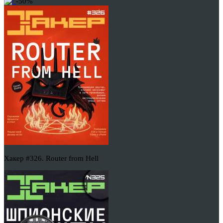
-50%
Хакер #326. Router from Hell