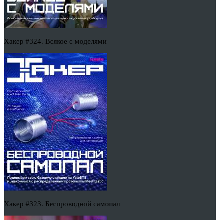
Хакер #324. Всякое с моделями
Хакер #323. Беспроводной самопал