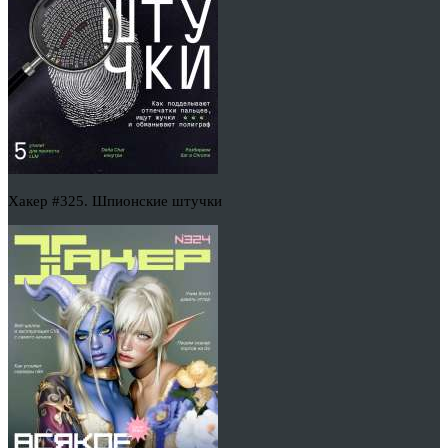
Хакер #325. Шпионские штучки