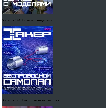
Хакер #324. Всякое с моделями
Хакер #323. Беспроводной самопал