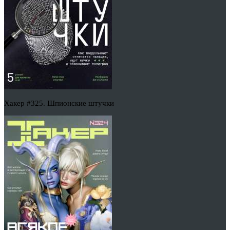
Хакер #325. Шпионские штучки