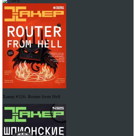
-50%
Хакер #326. Router from Hell