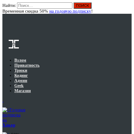
Найти:
Вход
Временная скидка 50%
на годовую подписку
!
Взлом
Приватность
Трюки
Кодинг
Админ
Geek
Магазин
Годовая
подписка
на
Хакер